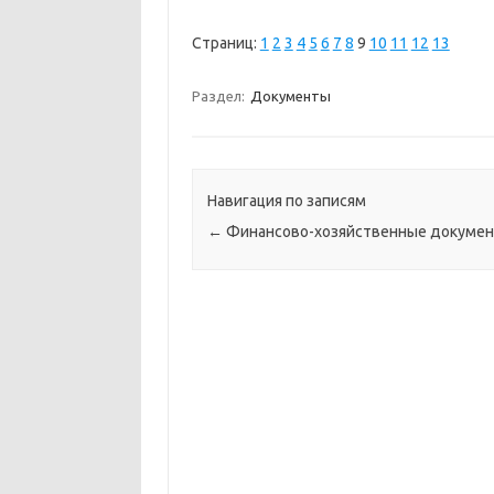
Страниц:
1
2
3
4
5
6
7
8
9
10
11
12
13
Раздел:
Документы
Навигация по записям
←
Финансово-хозяйственные докуме