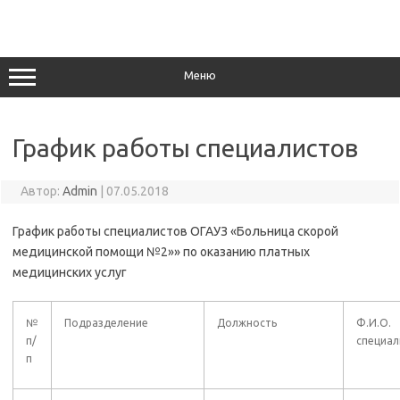
Перейти
к
содержимому
Меню
График работы специалистов
Автор:
Admin
|
07.05.2018
График работы специалистов ОГАУЗ «Больница скорой
медицинской помощи №2»» по оказанию платных
медицинских услуг
№
Подразделение
Должность
Ф.И.О.
п/
специал
п