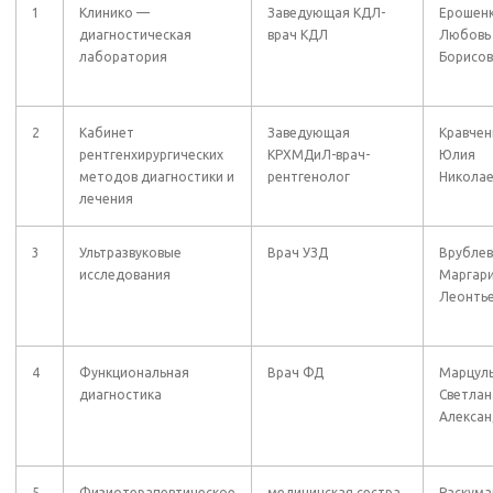
1
Клинико —
Заведующая КДЛ-
Ерошен
диагностическая
врач КДЛ
Любовь
лаборатория
Борисов
2
Кабинет
Заведующая
Кравчен
рентгенхирургических
КРХМДиЛ-врач-
Юлия
методов диагностики и
рентгенолог
Николае
лечения
3
Ультразвуковые
Врач УЗД
Врублев
исследования
Маргар
Леонть
4
Функциональная
Врач ФД
Марцул
диагностика
Светлан
Алексан
5
Физиотерапевтическое
медицинская сестра
Раскума