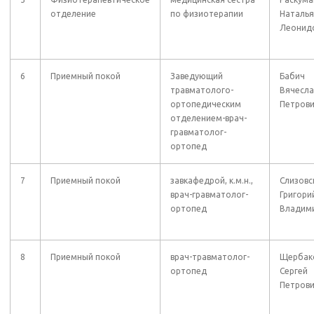
отделение
по физиотерапии
Наталья
Леонид
6
Приемный покой
Заведующий
Бабич
травматолого-
Вячесла
ортопедическим
Петров
отделением-врач-
гравматолог-
ортопед
7
Приемный покой
завкафедрой, к.м.н.,
Слизовс
врач-гравматолог-
Григори
ортопед
Владим
8
Приемный покой
врач-травматолог-
Щербак
ортопед
Сергей
Петров